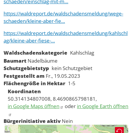
schaeden/einschlag-mit-m…
https://waldreport.de/waldschadensmeldung/wege-
schaeden/kleine-aber-fie…
https://waldreport.de/waldschadensmeldung/kahlschl
ag/kleine-aber-fiese-…
Waldschadenskategorie
Kahlschlag
Baumart
Nadelbäume
Schutzgebietstyp
kein Schutzgebiet
Festgestellt am
Fr., 19.05.2023
Flächengröße in Hektar
1-5
Koordinaten
50.314134807008, 8.4690865798181,
in Google Maps öffnen
oder
in Google Earth öffnen
Bürgerinitiative aktiv
Nein