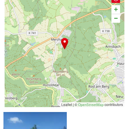
+
−
Leaflet | ©
contributors
OpenStreetMap