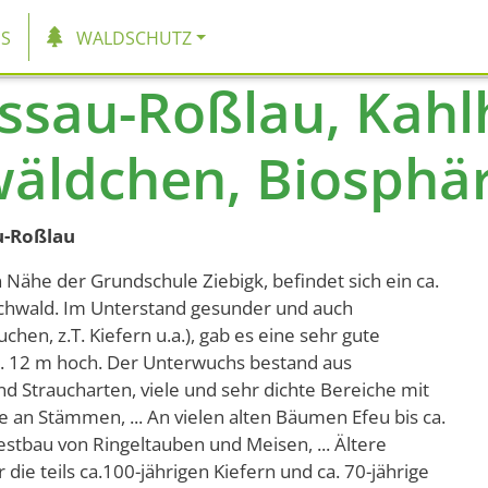
tion
S
WALDSCHUTZ
ssau-Roßlau, Kahl
äldchen, Biosphär
u-Roßlau
 Nähe der Grundschule Ziebigk, befindet sich ein ca.
schwald. Im Unterstand gesunder und auch
chen, z.T. Kiefern u.a.), gab es eine sehr gute
ca. 12 m hoch. Der Unterwuchs bestand aus
d Straucharten, viele und sehr dichte Bereiche mit
 an Stämmen, ... An vielen alten Bäumen Efeu bis ca.
tbau von Ringeltauben und Meisen, ... Ältere
ie teils ca.100-jährigen Kiefern und ca. 70-jährige