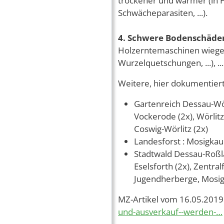
trockener und wärmer (in 
Schwächeparasiten, ...).
4. Schwere Bodenschäden
Holzerntemaschinen wiege
Wurzelquetschungen, ...), ....
Weitere, hier dokumentiert
Gartenreich Dessau-Wör
Vockerode (2x), Wörlit
Coswig-Wörlitz (2x)
Landesforst : Mosigka
Stadtwald Dessau-Roßla
Eselsforth (2x), Zentra
Jugendherberge, Mosig
MZ-Artikel vom 16.05.2019
und-ausverkauf--werden-…