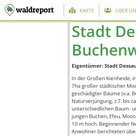
Hauptnaviga
waldreport
KARTE
ÜBER UN
Stadt De
Direkt zum Inhalt
Buchenw
Eigentümer: Stadt Dessa
In der Großen Kienheide, in
7ha großer städtischer Mi
geschädigter Bäume (v.a. Bu
Naturverjüngung, z.T. bis 
unterschiedlichen Baum- un
jungen Buchen, Efeu, Moose
10 m hoch. Beginnender Nes
Anwohner berichteten über d