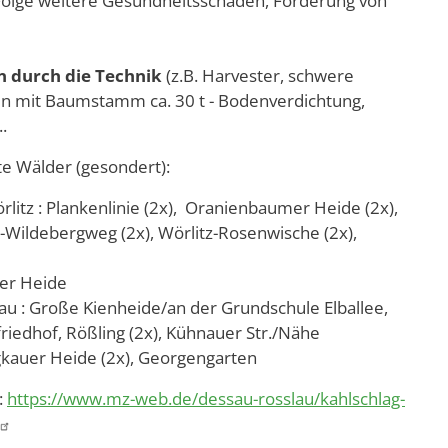
Folge weitere Gesundheitsschäden, Förderung von
 durch die Technik
(z.B. Harvester, schwere
n mit Baumstamm ca. 30 t - Bodenverdichtung,
.
e Wälder (gesondert):
litz : Plankenlinie (2x), Oranienbaumer Heide (2x),
z-Wildebergweg (2x), Wörlitz-Rosenwische (2x),
uer Heide
u : Große Kienheide/an der Grundschule Elballee,
lfriedhof, Rößling (2x), Kühnauer Str./Nähe
kauer Heide (2x), Georgengarten
:
https://www.mz-web.de/dessau-rosslau/kahlschlag-