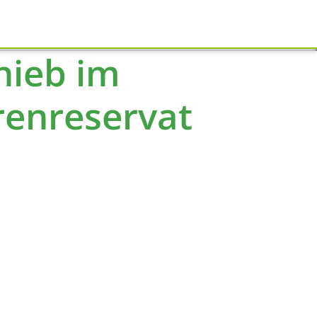
Schliessen
hieb im
enreservat