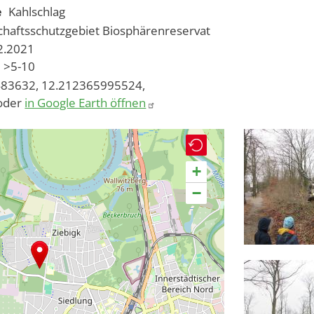
e
Kahlschlag
chaftsschutzgebiet
Biosphärenreservat
02.2021
>5-10
83632, 12.212365995524,
oder
in Google Earth öffnen
+
−