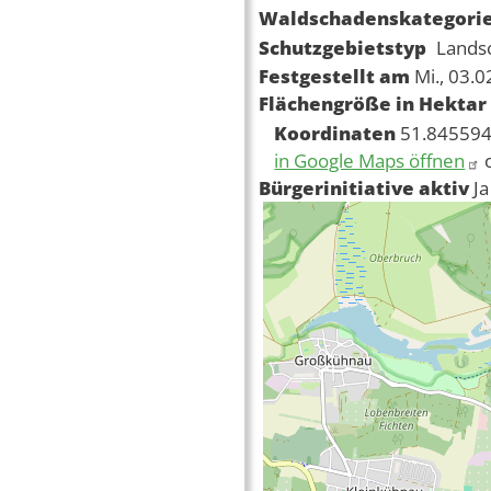
Waldschadenskategori
Schutzgebietstyp
Lands
Festgestellt am
Mi., 03.
Flächengröße in Hektar
Koordinaten
51.845594
in Google Maps öffnen
Bürgerinitiative aktiv
Ja