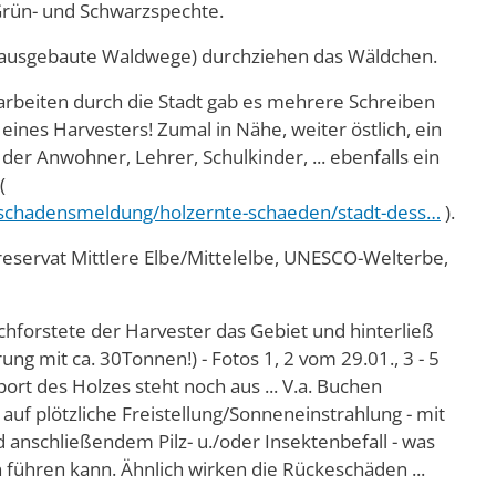
Grün- und Schwarzspechte.
ausgebaute Waldwege) durchziehen das Wäldchen.
arbeiten durch die Stadt gab es mehrere Schreiben
eines Harvesters! Zumal in Nähe, weiter östlich, ein
der Anwohner, Lehrer, Schulkinder, ... ebenfalls ein
(
dschadensmeldung/holzernte-schaeden/stadt-dess…
).
eservat Mittlere Elbe/Mittelelbe, UNESCO-Welterbe,
hforstete der Harvester das Gebiet und hinterließ
ung mit ca. 30Tonnen!) - Fotos 1, 2 vom 29.01., 3 - 5
rt des Holzes steht noch aus ... V.a. Buchen
auf plötzliche Freistellung/Sonneneinstrahlung - mit
anschließendem Pilz- u./oder Insektenbefall - was
 führen kann. Ähnlich wirken die Rückeschäden ...