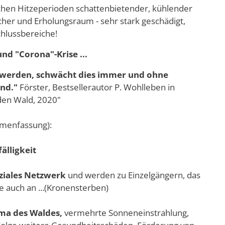
chen Hitzeperioden schattenbietender, kühlender
cher und Erholungsraum - sehr stark geschädigt,
hlussbereiche!
und "Corona"-Krise ...
erden, schwächt dies immer und ohne
nd."
Förster, Bestsellerautor P. Wohlleben in
den Wald, 2020"
menfassung):
älligkeit
oziales Netzwerk
und werden zu Einzelgängern, das
e auch an ...(Kronensterben)
ima des Waldes,
vermehrte Sonneneinstrahlung,