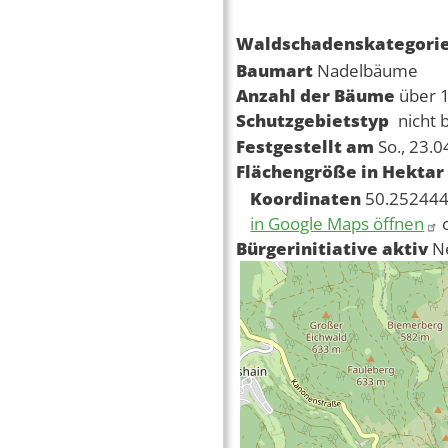
Waldschadenskategori
Baumart
Nadelbäume
Anzahl der Bäume
über 
Schutzgebietstyp
nicht 
Festgestellt am
So., 23.
Flächengröße in Hektar
Koordinaten
50.252444
in Google Maps öffnen
Bürgerinitiative aktiv
N