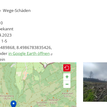
e
Wege-Schäden
10
bekannt
04.2023
1-5
489868, 8.4986783835426,
oder
in Google Earth öffnen
ein
+
−