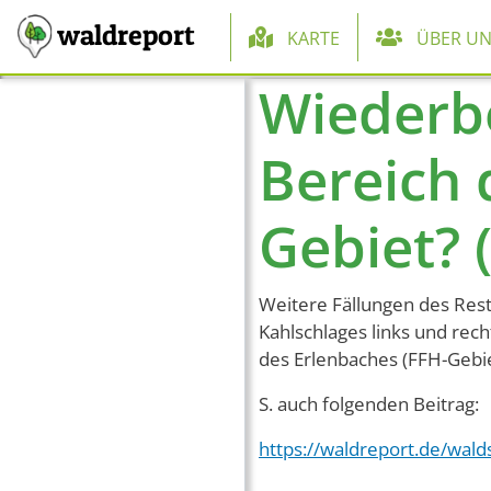
Hauptnaviga
waldreport
KARTE
ÜBER UN
Wiederb
Direkt zum Inhalt
Bereich 
Gebiet? (
Weitere Fällungen des Res
Kahlschlages links und rec
des Erlenbaches (FFH-Gebie
S. auch folgenden Beitrag:
https://waldreport.de/wa