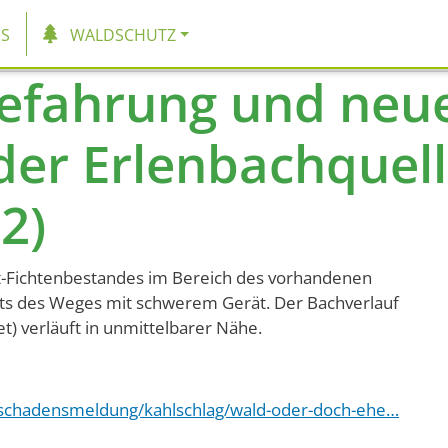
tion
S
WALDSCHUTZ
efahrung und neue
der Erlenbachquelle
2)
t-Fichtenbestandes im Bereich des vorhandenen
hts des Weges mit schwerem Gerät. Der Bachverlauf
t) verläuft in unmittelbarer Nähe.
ldschadensmeldung/kahlschlag/wald-oder-doch-ehe…