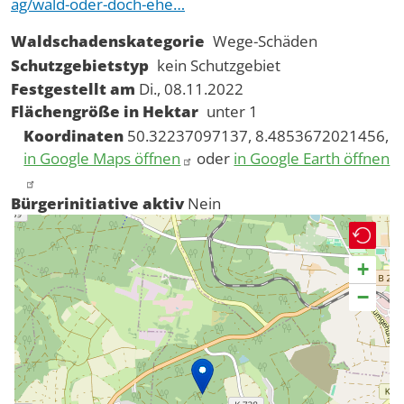
ag/wald-oder-doch-ehe…
Waldschadenskategorie
Wege-Schäden
Schutzgebietstyp
kein Schutzgebiet
Festgestellt am
Di., 08.11.2022
Flächengröße in Hektar
unter 1
Koordinaten
50.32237097137, 8.4853672021456,
in Google Maps öffnen
oder
in Google Earth öffnen
Bürgerinitiative aktiv
Nein
+
−