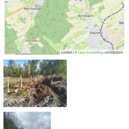
Leaflet | ©
contributors
OpenStreetMap