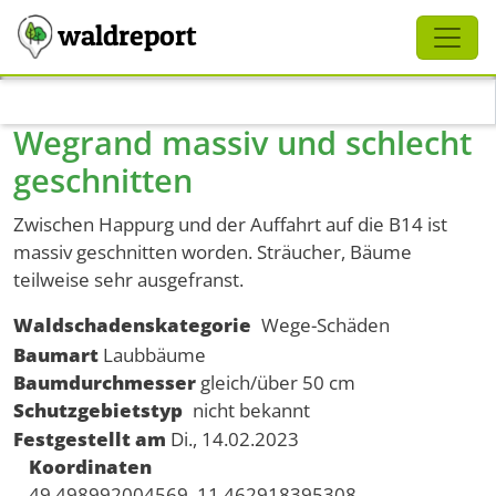
Schliessen
waldreport
Direkt zum Inhalt
Wegrand massiv und schlecht
geschnitten
Zwischen Happurg und der Auffahrt auf die B14 ist
massiv geschnitten worden. Sträucher, Bäume
teilweise sehr ausgefranst.
Waldschadenskategorie
Wege-Schäden
Baumart
Laubbäume
Baumdurchmesser
gleich/über 50 cm
Schutzgebietstyp
nicht bekannt
Festgestellt am
Di., 14.02.2023
Koordinaten
49.498992004569, 11.462918395308,