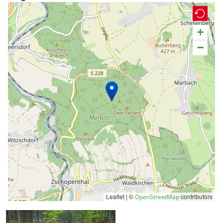
+
−
Leaflet | ©
contributors
OpenStreetMap