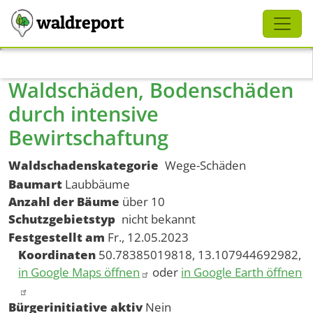
Schliessen
waldreport
Direkt zum Inhalt
Waldschäden, Bodenschäden
durch intensive
Bewirtschaftung
Waldschadenskategorie
Wege-Schäden
Baumart
Laubbäume
Anzahl der Bäume
über 10
Schutzgebietstyp
nicht bekannt
Festgestellt am
Fr., 12.05.2023
Koordinaten
50.78385019818, 13.107944692982,
in Google Maps öffnen
oder
in Google Earth öffnen
Bürgerinitiative aktiv
Nein