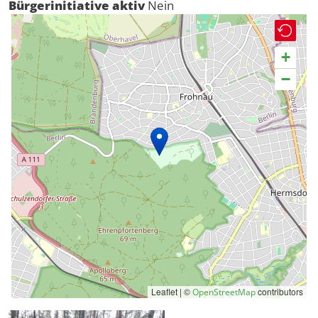
Bürgerinitiative aktiv
Nein
+
−
Leaflet | ©
contributors
OpenStreetMap