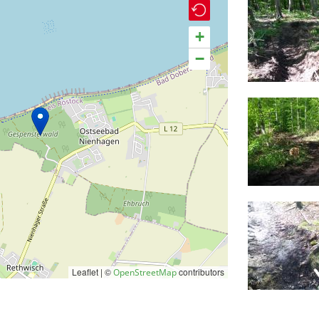
+
−
Leaflet | ©
contributors
OpenStreetMap