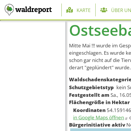
Hauptnaviga
waldreport
KARTE
ÜBER UN
Ostseeb
Direkt zum Inhalt
Mitte Mai !!! wurde im Ge
eingeschlagen. Es wurde 
schon gar nicht auf die Tier
derart "geplündert" wurde.
Waldschadenskategori
Schutzgebietstyp
kein S
Festgestellt am
Sa., 16.
Flächengröße in Hektar
Koordinaten
54.159146
in Google Maps öffnen
Bürgerinitiative aktiv
N