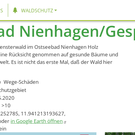
tion
S
WALDSCHUTZ
ad Nienhagen/Ges
spensterwald im Ostseebad Nienhagen Holz
keine Rücksicht genommen auf gesunde Bäume und
welt. Es ist nicht das erste Mal, daß der Wald hier
e
Wege-Schäden
chutzgebiet
05.2020
>10
252785, 11.941213193627,
oder
in Google Earth öffnen
ein