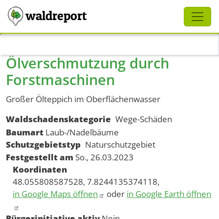
Schliessen
waldreport
Direkt zum Inhalt
Ölverschmutzung durch
Forstmaschinen
Großer Ölteppich im Oberflächenwasser
Waldschadenskategorie
Wege-Schäden
Baumart
Laub-/Nadelbäume
Schutzgebietstyp
Naturschutzgebiet
Festgestellt am
So., 26.03.2023
Koordinaten
48.055808587528, 7.8244135374118,
in Google Maps öffnen
oder
in Google Earth öffnen
Bürgerinitiative aktiv
Nein