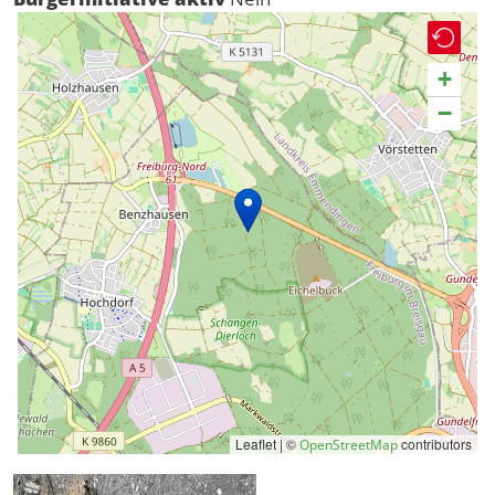
+
−
Leaflet | ©
contributors
OpenStreetMap