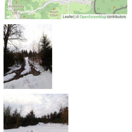
Leaflet | ©
contributors
OpenStreetMap