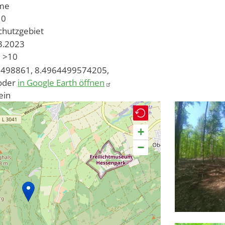
ume
10
chutzgebiet
03.2023
>10
498861, 8.4964499574205,
oder
in Google Earth öffnen
ein
+
−