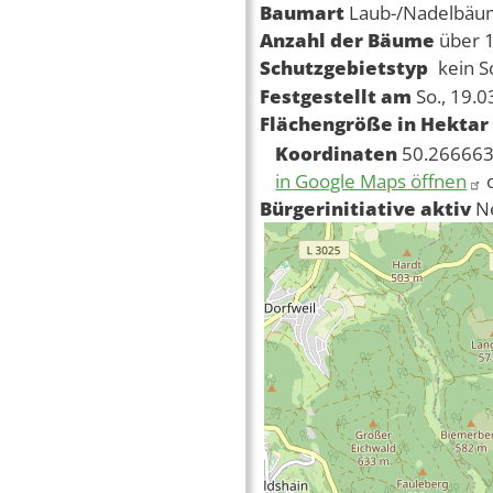
Baumart
Laub-/Nadelbä
Anzahl der Bäume
über 
Schutzgebietstyp
kein S
Festgestellt am
So., 19.
Flächengröße in Hektar
Koordinaten
50.266663
in Google Maps öffnen
Bürgerinitiative aktiv
N