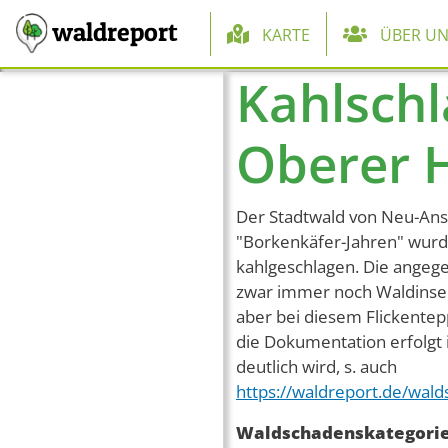
Hauptnaviga
waldreport
KARTE
ÜBER UN
Kahlschl
Direkt zum Inhalt
Oberer 
Der Stadtwald von Neu-Anspa
"Borkenkäfer-Jahren" wurde
kahlgeschlagen. Die angege
zwar immer noch Waldinsel
aber bei diesem Flickentepp
die Dokumentation erfolgt 
deutlich wird, s. auch
https://waldreport.de/wa
Waldschadenskategori