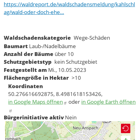
https://waldreport.de/waldschadensmeldung/kahlschl
ag/wald-oder-doch-ehe…
Waldschadenskategorie
Wege-Schäden
Baumart
Laub-/Nadelbäume
Anzahl der Bäume
über 10
Schutzgebietstyp
kein Schutzgebiet
Festgestellt am
Mi., 10.05.2023
Flächengröße in Hektar
>10
Koordinaten
50.276616692875, 8.4981618153426,
in Google Maps öffnen
oder
in Google Earth öffnen
Bürgerinitiative aktiv
Nein