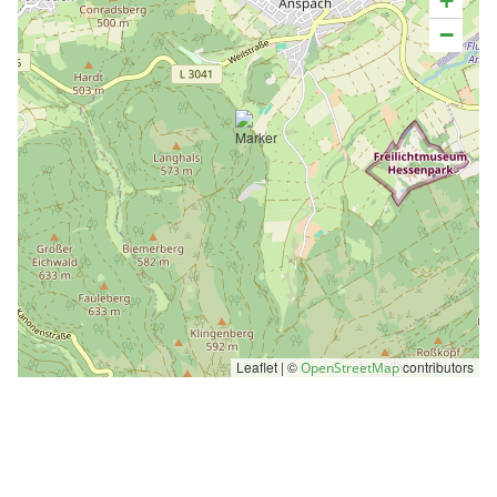
+
−
Leaflet | ©
contributors
OpenStreetMap