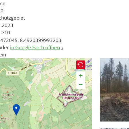
ume
10
chutzgebiet
2.2023
>10
472045, 8.4920399993203,
oder
in Google Earth öffnen
ein
+
−