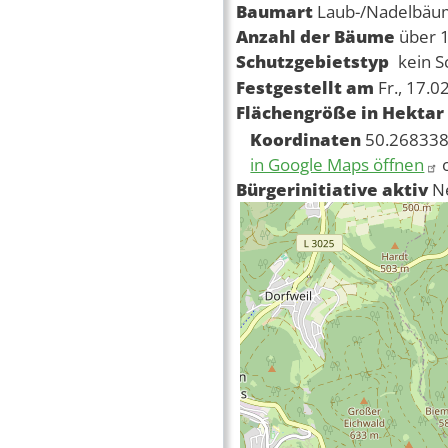
Baumart
Laub-/Nadelbä
Anzahl der Bäume
über 
Schutzgebietstyp
kein S
Festgestellt am
Fr., 17.0
Flächengröße in Hektar
Koordinaten
50.268338
in Google Maps öffnen
Bürgerinitiative aktiv
N