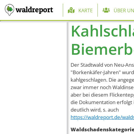
Hauptnaviga
waldreport
KARTE
ÜBER UN
Kahlschl
Direkt zum Inhalt
Biemerbe
Der Stadtwald von Neu-Anspa
"Borkenkäfer-Jahren" wurde
kahlgeschlagen. Die angege
zwar immer noch Waldinsel
aber bei diesem Flickentepp
die Dokumentation erfolgt 
deutlich wird, s. auch
https://waldreport.de/wa
Waldschadenskategori