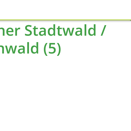
Schliessen
er Stadtwald /
wald (5)