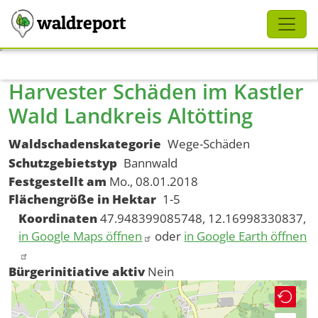
Schliessen
waldreport
Direkt zum Inhalt
Harvester Schäden im Kastler
Wald Landkreis Altötting
Waldschadenskategorie
Wege-Schäden
Schutzgebietstyp
Bannwald
Festgestellt am
Mo., 08.01.2018
Flächengröße in Hektar
1-5
Koordinaten
47.948399085748, 12.16998330837,
in Google Maps öffnen
oder
in Google Earth öffnen
Bürgerinitiative aktiv
Nein