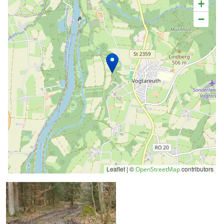
+
−
Leaflet | ©
contributors
OpenStreetMap