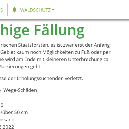
tion
S
WALDSCHUTZ
hige Fällung
ischen Staatsforsten, es ist zwar erst der Anfang
n Gebiet kaum noch Möglichkeiten zu Fuß oder per
e wird am Ende mit kleineren Unterbrechung ca
arkierungen geht.
esse der Erholungssuchenden verletzt.
e
Wege-Schäden
10
h/über 50 cm
bekannt
02.2022