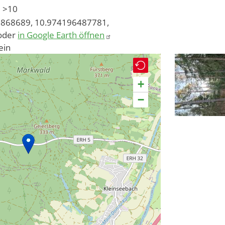
>10
868689, 10.974196487781,
oder
in Google Earth öffnen
ein
+
−