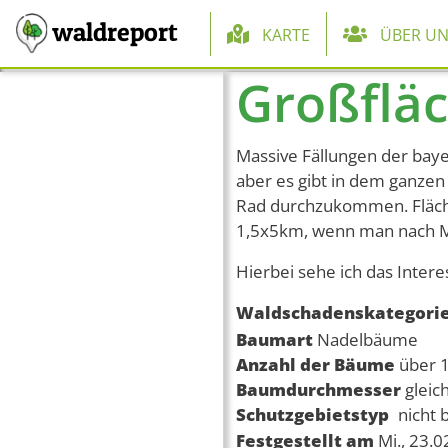
Hauptnaviga
waldreport
KARTE
ÜBER UN
Großfläc
Direkt zum Inhalt
Massive Fällungen der bayer
aber es gibt in dem ganze
Rad durchzukommen. Fläch
1,5x5km, wenn man nach M
Hierbei sehe ich das Inter
Waldschadenskategori
Baumart
Nadelbäume
Anzahl der Bäume
über 
Baumdurchmesser
gleic
Schutzgebietstyp
nicht 
Festgestellt am
Mi., 23.