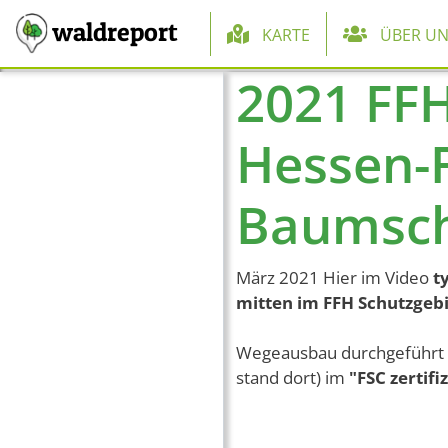
Hauptnaviga
waldreport
KARTE
ÜBER UN
2021 FFH
Direkt zum Inhalt
Hessen-
Baumsc
März 2021 Hier im Video
ty
mitten im FFH Schutzgebi
Wegeausbau durchgeführt v
stand dort) im
"FSC zertif