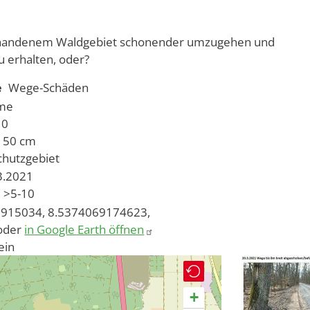
vorhandenem Waldgebiet schonender umzugehen und
 erhalten, oder?
e
Wege-Schäden
ume
10
r 50 cm
chutzgebiet
03.2021
>5-10
915034, 8.5374069174623,
oder
in Google Earth öffnen
ein
+