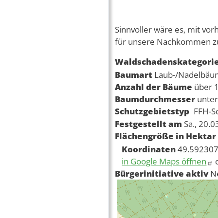
Sinnvoller wäre es, mit 
für unsere Nachkommen zu
Waldschadenskategori
Baumart
Laub-/Nadelbä
Anzahl der Bäume
über 
Baumdurchmesser
unte
Schutzgebietstyp
FFH-S
Festgestellt am
Sa., 20.
Flächengröße in Hektar
Koordinaten
49.592307
in Google Maps öffnen
Bürgerinitiative aktiv
N