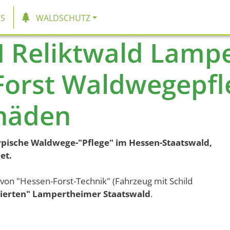
tion
S
WALDSCHUTZ
 Reliktwald Lamp
Forst Waldwegepfl
häden
pische Waldwege-"Pflege" im Hessen-Staatswald,
et.
on "Hessen-Forst-Technik" (Fahrzeug mit Schild
izierten" Lampertheimer Staatswald
.