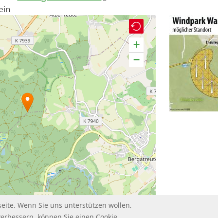
ein
+
−
eite. Wenn Sie uns unterstützen wollen,
Leaflet | ©
contributors
OpenStreetMap
verbessern, können Sie einen Cookie