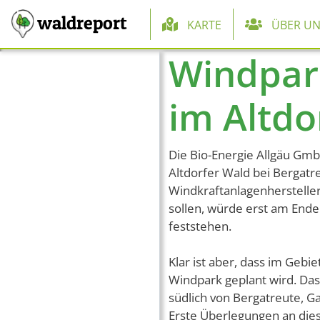
Hauptnaviga
waldreport
KARTE
ÜBER UN
Windpar
Direkt zum Inhalt
im Altdo
Die Bio-Energie Allgäu Gmb
Altdorfer Wald bei Berga
Windkraftanlagenhersteller
sollen, würde erst am End
feststehen.
Klar ist aber, dass im Geb
Windpark geplant wird. Das
südlich von Bergatreute, G
Erste Überlegungen an die