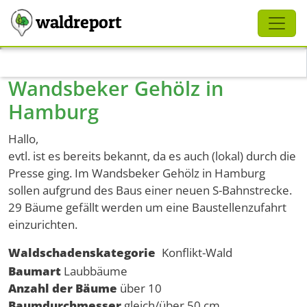
Schliessen
waldreport
Direkt zum Inhalt
Wandsbeker Gehölz in
Hamburg
Hallo,
evtl. ist es bereits bekannt, da es auch (lokal) durch die
Presse ging. Im Wandsbeker Gehölz in Hamburg
sollen aufgrund des Baus einer neuen S-Bahnstrecke.
29 Bäume gefällt werden um eine Baustellenzufahrt
einzurichten.
Waldschadenskategorie
Konflikt-Wald
Baumart
Laubbäume
Anzahl der Bäume
über 10
Baumdurchmesser
gleich/über 50 cm