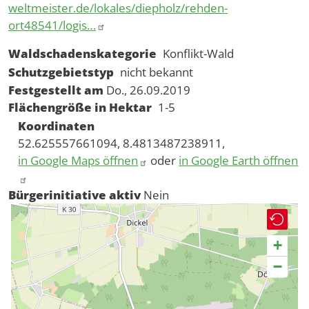
weltmeister.de/lokales/diepholz/rehden-
ort48541/logis…
Waldschadenskategorie
Konflikt-Wald
Schutzgebietstyp
nicht bekannt
Festgestellt am
Do., 26.09.2019
Flächengröße in Hektar
1-5
Koordinaten
52.625557661094, 8.4813487238911,
in Google Maps öffnen
oder
in Google Earth öffnen
Bürgerinitiative aktiv
Nein
+
−