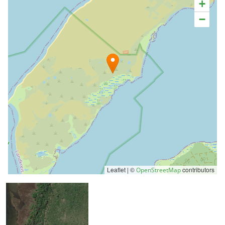
+
−
Leaflet | ©
contributors
OpenStreetMap