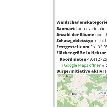
Waldschadenskategori
Baumart
Laub-/Nadelbä
Anzahl der Bäume
über 
Schutzgebietstyp
nicht 
Festgestellt am
So., 02.
Flächengröße in Hektar
Koordinaten
49.412725
in Google Maps öffnen
Bürgerinitiative aktiv
Ja