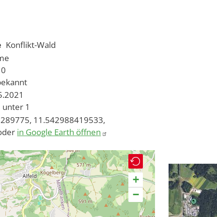
e
Konflikt-Wald
ume
10
bekannt
05.2021
unter 1
289775, 11.542988419533,
oder
in Google Earth öffnen
+
−