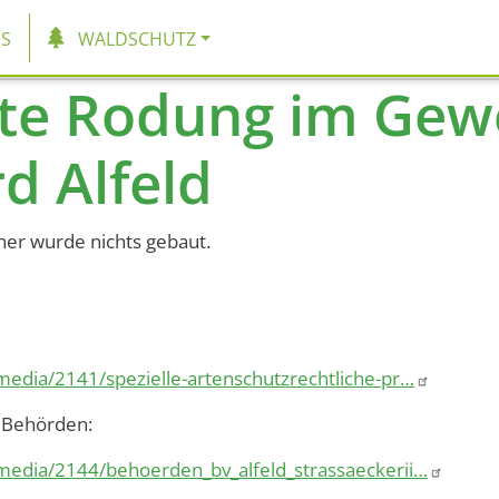
tion
S
WALDSCHUTZ
te Rodung im Gew
d Alfeld
her wurde nichts gebaut.
media/2141/spezielle-artenschutzrechtliche-pr…
r Behörden:
/media/2144/behoerden_bv_alfeld_strassaeckerii…