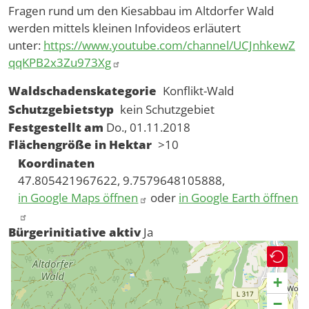
Fragen rund um den Kiesabbau im Altdorfer Wald
werden mittels kleinen Infovideos erläutert
unter:
https://www.youtube.com/channel/UCJnhkewZ
qqKPB2x3Zu973Xg
Waldschadenskategorie
Konflikt-Wald
Schutzgebietstyp
kein Schutzgebiet
Festgestellt am
Do., 01.11.2018
Flächengröße in Hektar
>10
Koordinaten
47.805421967622, 9.7579648105888,
in Google Maps öffnen
oder
in Google Earth öffnen
Bürgerinitiative aktiv
Ja
+
−