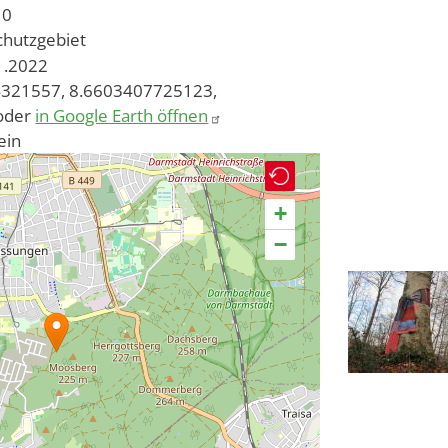
10
chutzgebiet
01.2022
321557, 8.6603407725123,
oder
in Google Earth öffnen
ein
+
−