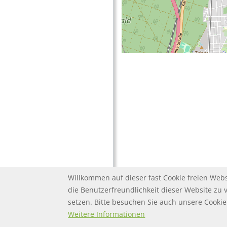
Willkommen auf dieser fast Cookie freien Webs
die Benutzerfreundlichkeit dieser Website zu 
setzen. Bitte besuchen Sie auch unsere Cook
FOOTER MENU
FOOTER-DATENSC
FAQ
Twitter
Datenschutz
Weitere Informationen
FOOTER-IMPRESS
Impressum