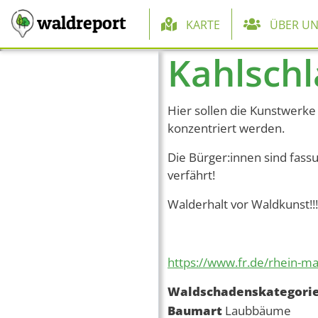
Hauptnaviga
waldreport
KARTE
ÜBER UN
Kahlschl
Direkt zum Inhalt
Hier sollen die Kunstwerke
konzentriert werden.
Die Bürger:innen sind fass
verfährt!
Walderhalt vor Waldkunst!!!
https://www.fr.de/rhein-m
Waldschadenskategori
Baumart
Laubbäume