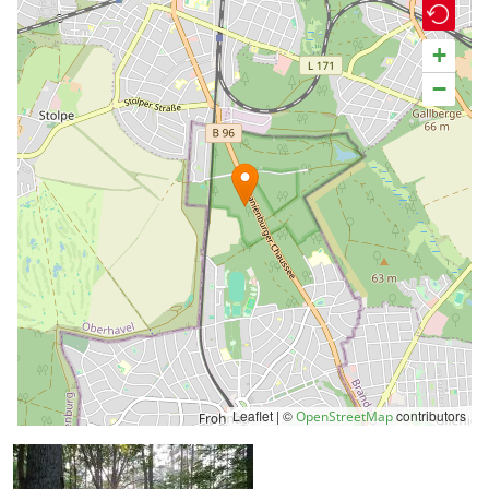
+
−
Leaflet | ©
contributors
OpenStreetMap