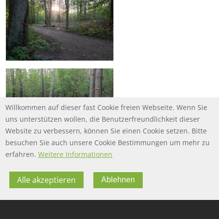
Willkommen auf dieser fast Cookie freien Webseite. Wenn Sie
uns unterstützen wollen, die Benutzerfreundlichkeit dieser
Website zu verbessern, können Sie einen Cookie setzen. Bitte
besuchen Sie auch unsere Cookie Bestimmungen um mehr zu
erfahren.
Weitere Informationen
Alle akzeptieren
Ablehnen
FOOTER MENU
FOOTER-DATENSCHUTZ
FAQ
Datenschutz
FOOTER-IMPRESSUM
Impressum
Twitter
FOOTER-NUTZUNGSBEDINGUNGEN
Nutzungsbedingungen