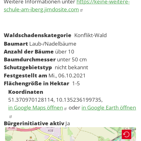
Weitere Informationen unter
https://keine-weitere-
schule-am-iberg.jimdosite.com
Waldschadenskategorie
Konflikt-Wald
Baumart
Laub-/Nadelbäume
Anzahl der Bäume
über 10
Baumdurchmesser
unter 50 cm
Schutzgebietstyp
nicht bekannt
Festgestellt am
Mi., 06.10.2021
Flächengröße in Hektar
1-5
Koordinaten
51.370970128114, 10.135236199735,
in Google Maps öffnen
oder
in Google Earth öffnen
Bürgerinitiative aktiv
Ja