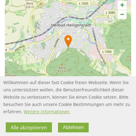
+
−
Willkommen auf dieser fast Cookie freien Webseite. Wenn Sie
uns unterstützen wollen, die Benutzerfreundlichkeit dieser
Website zu verbessern, können Sie einen Cookie setzen. Bitte
besuchen Sie auch unsere Cookie Bestimmungen um mehr zu
Leaflet | ©
contributors
OpenStreetMap
erfahren.
Weitere Informationen
Alle akzeptieren
Ablehnen
FOOTER MENU
FOOTER-DATENSCHUTZ
FAQ
Datenschutz