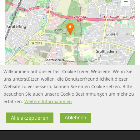
−
Willkommen auf dieser fast Cookie freien Webseite. Wenn Sie
uns unterstützen wollen, die Benutzerfreundlichkeit dieser
Website zu verbessern, können Sie einen Cookie setzen. Bitte
besuchen Sie auch unsere Cookie Bestimmungen um mehr zu
Leaflet | ©
contributors
OpenStreetMap
erfahren.
Weitere Informationen
Alle akzeptieren
Ablehnen
FOOTER MENU
FOOTER-DATENSCHUTZ
FAQ
Datenschutz
FOOTER-IMPRESSUM
Impressum
Twitter
FOOTER-NUTZUNGSBEDINGUNGEN
Nutzungsbedingungen