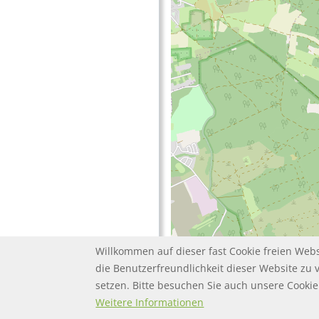
Willkommen auf dieser fast Cookie freien Webs
die Benutzerfreundlichkeit dieser Website zu 
setzen. Bitte besuchen Sie auch unsere Cook
FOOTER MENU
FOOTER-DATENSC
FAQ
Twitter
Datenschutz
Weitere Informationen
FOOTER-IMPRESS