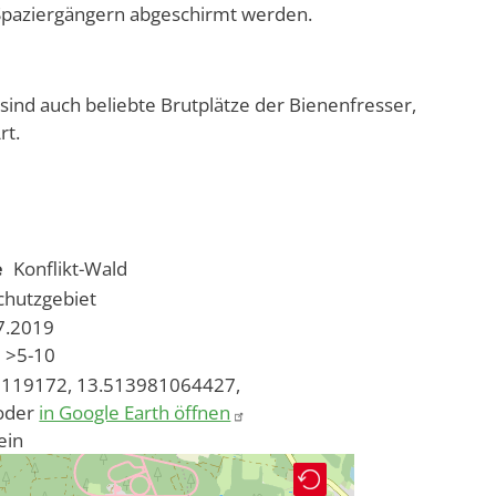
Spaziergängern abgeschirmt werden.
ind auch beliebte Brutplätze der Bienenfresser,
rt.
e
Konflikt-Wald
chutzgebiet
07.2019
>5-10
119172, 13.513981064427,
oder
in Google Earth öffnen
ein