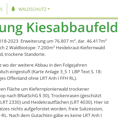
tion
S
WALDSCHUTZ
rung Kiesabbaufel
018-2023 Erweiterung um 76.807 m², dar. 46.417m²
ich 2 Waldbiotope: 7.200m² Heidekraut-Kiefernwald
d, trockene Standorte.
z wo der weitere Abbau in den Folgejahren
falsch eingestuft (Karte Anlage 3_5 1 LBP Text S. 18:
ges Offenland ohne LRT Anh I FFH RL).
nzen Fläche um Kiefernpionierwald trockener
top nach BNatSchG § 30), Trockenrasen (geschützt
RT 2330) und Heidekrautflächen (LRT 4030). Hier ist
tzes nichts aufgeforstet worden, freie Sukzession,
H-RL. Nach dem Gutachten gäbe es keine LRT Anh I