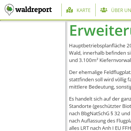
Hauptnaviga
waldreport
KARTE
ÜBER UN
Erweite
Direkt zum Inhalt
Hauptbetriebsplanfläche 2
Wald, innerhalb befinden s
und 3.100m² Kiefernvorwal
Der ehemalige Feldflugplat
stattfinden soll wird völlig 
mittlere Bedeutung, sonsti
Es handelt sich auf der ga
Standorte (geschützter Bio
nach BbgNatSchG § 32 und L
nach Auflassung des Flugpla
alles LRT nach Anh I EU FF