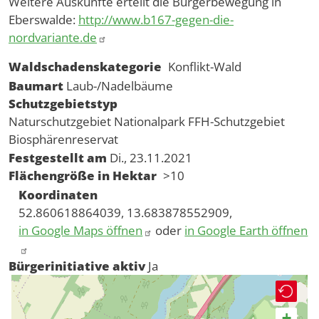
Weitere Auskünfte erteilt die Bürgerbewegung in
Eberswalde:
http://www.b167-gegen-die-
nordvariante.de
Waldschadenskategorie
Konflikt-Wald
Baumart
Laub-/Nadelbäume
Schutzgebietstyp
Naturschutzgebiet
Nationalpark
FFH-Schutzgebiet
Biosphärenreservat
Festgestellt am
Di., 23.11.2021
Flächengröße in Hektar
>10
Koordinaten
52.860618864039, 13.683878552909,
in Google Maps öffnen
oder
in Google Earth öffnen
Bürgerinitiative aktiv
Ja
+