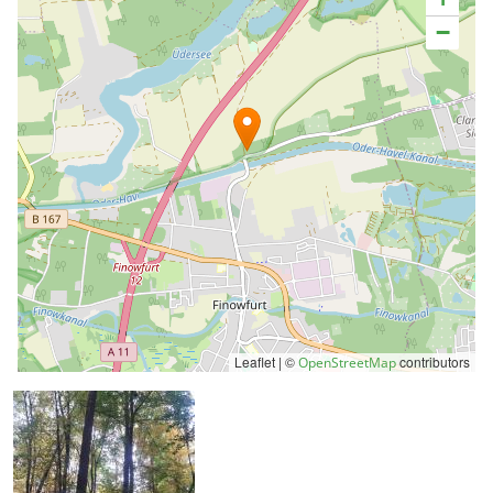
−
Leaflet | ©
contributors
OpenStreetMap