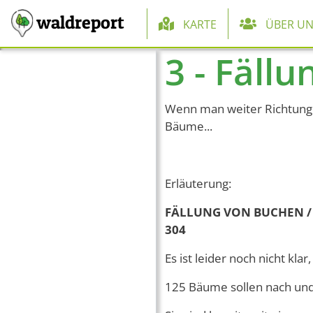
Hauptnaviga
waldreport
KARTE
ÜBER UN
3 - Fäll
Direkt zum Inhalt
Wenn man weiter Richtung G
Bäume...
Erläuterung:
FÄLLUNG VON BUCHEN / D
304
Es ist leider noch nicht kl
125 Bäume sollen nach und