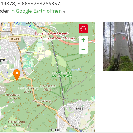
49878, 8.6655783266357,
oder
in Google Earth öffnen
+
−