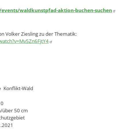
events/waldkunstpfad-aktion-buchen-suchen
von Volker Ziesling zu der Thematik:
/watch?v=Mv5Zn6FjtY4
e
Konflikt-Wald
10
h/über 50 cm
chutzgebiet
2.2021