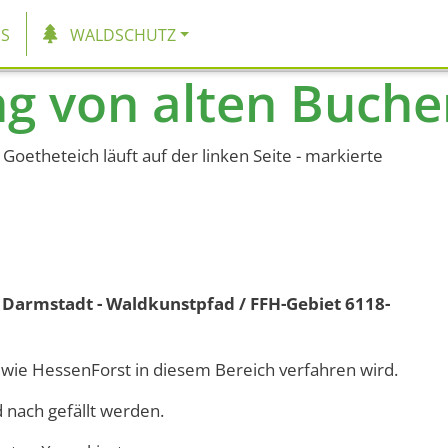
tion
S
WALDSCHUTZ
ung von alten Buch
oetheteich läuft auf der linken Seite - markierte
armstadt - Waldkunstpfad / FFH-Gebiet 6118-
ar, wie HessenForst in diesem Bereich verfahren wird.
 nach gefällt werden.