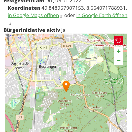
Festgestellt am
Do., 06.01.2022
Koordinaten
49.848957907153, 8.664071788931,
in Google Maps öffnen
oder
in Google Earth öffnen
Bürgerinitiative aktiv
Ja
+
−