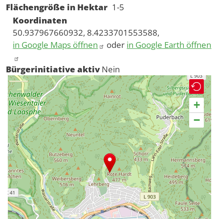
Flächengröße in Hektar
1-5
Koordinaten
50.937967660932, 8.4233701553588,
in Google Maps öffnen
oder
in Google Earth öffnen
Bürgerinitiative aktiv
Nein
+
−