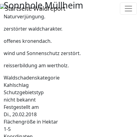
Sonnhole Müllheim
Direkt zum Inhalt
Waldreport
Naturverjüngung.
zerstörter waldcharakter.
offenes kronendach.
wind und Sonnenschutz zerstört.
reisserbildung am wertholz.
Waldschadenskategorie
Kahlschlag
Schutzgebietstyp
nicht bekannt
Festgestellt am
Di., 20.02.2018
Flächengröße in Hektar
1-5
Koordinaten