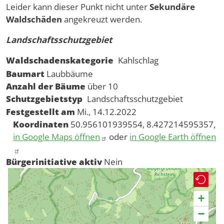
Leider kann dieser Punkt nicht unter
Sekundäre
Waldschäden
angekreuzt werden.
Landschaftsschutzgebiet
Waldschadenskategorie
Kahlschlag
Baumart
Laubbäume
Anzahl der Bäume
über 10
Schutzgebietstyp
Landschaftsschutzgebiet
Festgestellt am
Mi., 14.12.2022
Koordinaten
50.956101939554, 8.427214595357,
in Google Maps öffnen
oder
in Google Earth öffnen
Bürgerinitiative aktiv
Nein
+
−