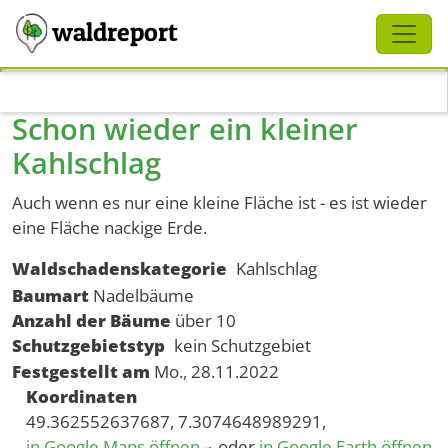
Schliessen
waldreport
Direkt zum Inhalt
Schon wieder ein kleiner
Kahlschlag
Auch wenn es nur eine kleine Fläche ist - es ist wieder
eine Fläche nackige Erde.
Waldschadenskategorie
Kahlschlag
Baumart
Nadelbäume
Anzahl der Bäume
über 10
Schutzgebietstyp
kein Schutzgebiet
Festgestellt am
Mo., 28.11.2022
Koordinaten
49.362552637687, 7.3074648989291,
in Google Maps öffnen
oder
in Google Earth öffnen