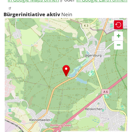
Bürgerinitiative aktiv
Nein
+
−