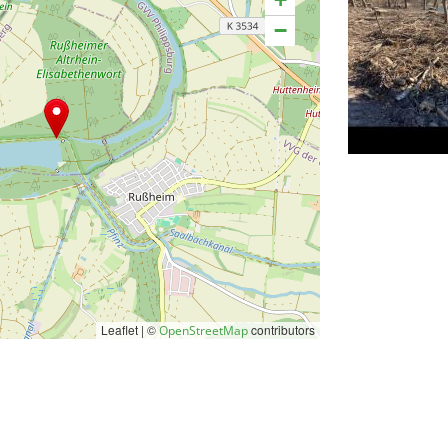
−
Leaflet | ©
contributors
OpenStreetMap