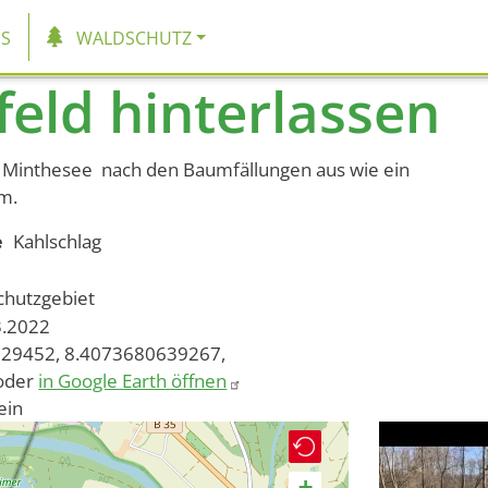
tion
S
WALDSCHUTZ
feld hinterlassen
 Minthesee nach den Baumfällungen aus wie ein
mm.
e
Kahlschlag
chutzgebiet
3.2022
29452, 8.4073680639267,
oder
in Google Earth öffnen
ein
+