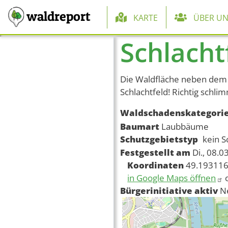
Hauptnaviga
waldreport
KARTE
ÜBER UN
Schlacht
Direkt zum Inhalt
Die Waldfläche neben dem
Schlachtfeld! Richtig schli
Waldschadenskategori
Baumart
Laubbäume
Schutzgebietstyp
kein S
Festgestellt am
Di., 08.0
Koordinaten
49.193116
in Google Maps öffnen
Bürgerinitiative aktiv
N