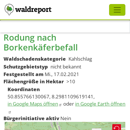
Schliessen
waldreport
Direkt zum Inhalt
Rodung nach
Borkenkäferbefall
Waldschadenskategorie
Kahlschlag
Schutzgebietstyp
nicht bekannt
Festgestellt am
Mi., 17.02.2021
Flächengröße in Hektar
>10
Koordinaten
50.855766130067, 8.2981109619141,
in Google Maps öffnen
oder
in Google Earth öffnen
Bürgerinitiative aktiv
Nein