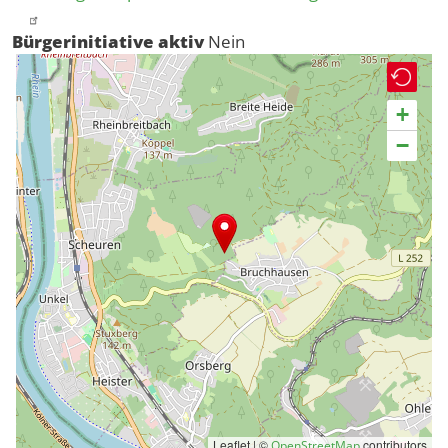
Bürgerinitiative aktiv
Nein
+
−
Leaflet | ©
contributors
OpenStreetMap