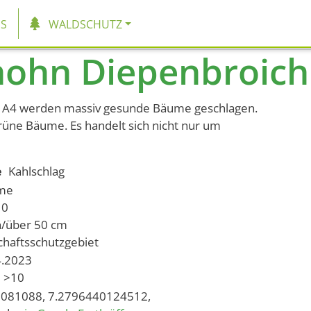
tion
S
WALDSCHUTZ
ohn Diepenbroich
A4 werden massiv gesunde Bäume geschlagen.
grüne Bäume. Es handelt sich nicht nur um
e
Kahlschlag
ume
10
h/über 50 cm
chaftsschutzgebiet
4.2023
>10
081088, 7.2796440124512,