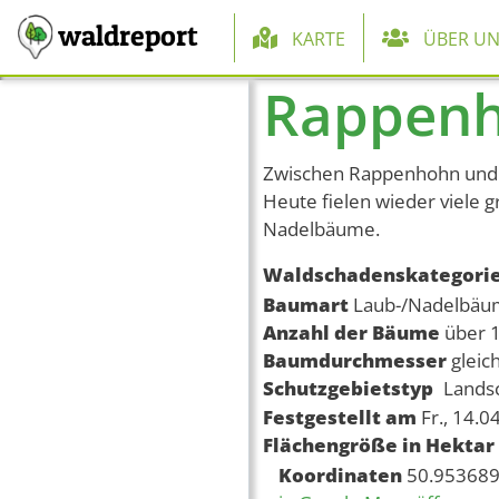
Hauptnaviga
waldreport
KARTE
ÜBER UN
Rappenh
Direkt zum Inhalt
Zwischen Rappenhohn und 
Heute fielen wieder viele 
Nadelbäume.
Waldschadenskategori
Baumart
Laub-/Nadelbä
Anzahl der Bäume
über 
Baumdurchmesser
gleic
Schutzgebietstyp
Lands
Festgestellt am
Fr., 14.0
Flächengröße in Hektar
Koordinaten
50.953689