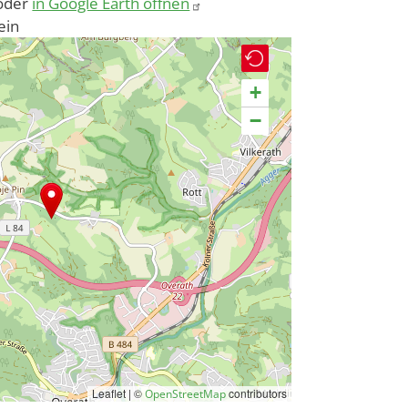
oder
in Google Earth öffnen
ein
+
−
Leaflet | ©
contributors
OpenStreetMap