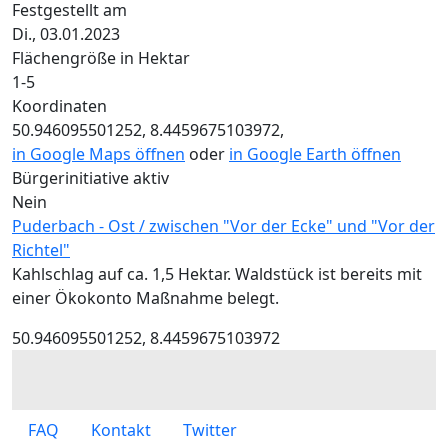
Festgestellt am
Di., 03.01.2023
Flächengröße in Hektar
1-5
Koordinaten
50.946095501252, 8.4459675103972,
in Google Maps öffnen
oder
in Google Earth öffnen
Bürgerinitiative aktiv
Nein
Puderbach - Ost / zwischen "Vor der Ecke" und "Vor der
Richtel"
Kahlschlag auf ca. 1,5 Hektar. Waldstück ist bereits mit
einer Ökokonto Maßnahme belegt.
50.946095501252, 8.4459675103972
Footer menu
FAQ
Kontakt
Twitter