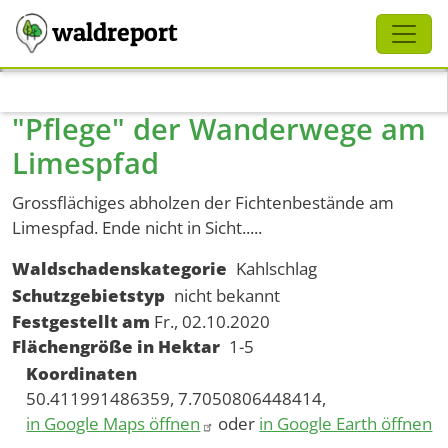
Schliessen
waldreport
Direkt zum Inhalt
"Pflege" der Wanderwege am
Limespfad
Grossflächiges abholzen der Fichtenbestände am
Limespfad. Ende nicht in Sicht.....
Waldschadenskategorie
Kahlschlag
Schutzgebietstyp
nicht bekannt
Festgestellt am
Fr., 02.10.2020
Flächengröße in Hektar
1-5
Koordinaten
50.411991486359, 7.7050806448414,
in Google Maps öffnen
oder
in Google Earth öffnen