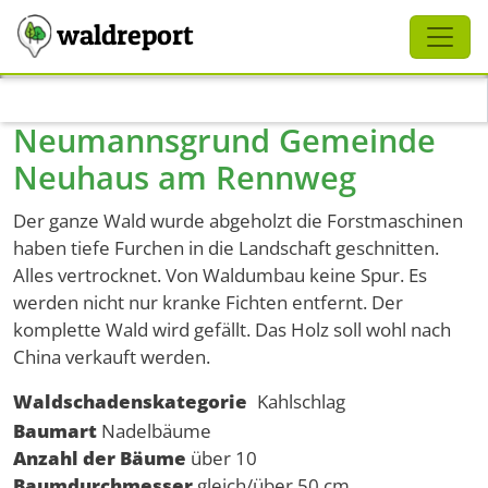
Schliessen
waldreport
Direkt zum Inhalt
Neumannsgrund Gemeinde
Neuhaus am Rennweg
Der ganze Wald wurde abgeholzt die Forstmaschinen
haben tiefe Furchen in die Landschaft geschnitten.
Alles vertrocknet. Von Waldumbau keine Spur. Es
werden nicht nur kranke Fichten entfernt. Der
komplette Wald wird gefällt. Das Holz soll wohl nach
China verkauft werden.
Waldschadenskategorie
Kahlschlag
Baumart
Nadelbäume
Anzahl der Bäume
über 10
Baumdurchmesser
gleich/über 50 cm