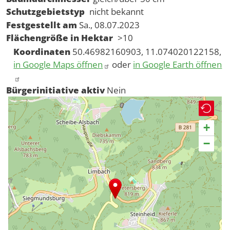
Schutzgebietstyp
nicht bekannt
Festgestellt am
Sa., 08.07.2023
Flächengröße in Hektar
>10
Koordinaten
50.46982160903, 11.074020122158,
in Google Maps öffnen
oder
in Google Earth öffnen
Bürgerinitiative aktiv
Nein
+
−