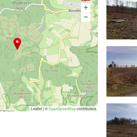
+
−
Leaflet | ©
contributors
OpenStreetMap