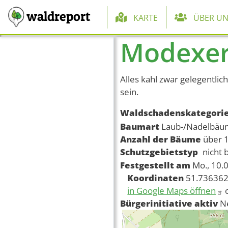
Hauptnaviga
waldreport
KARTE
ÜBER UN
Modexer
Direkt zum Inhalt
Alles kahl zwar gelegentli
sein.
Waldschadenskategori
Baumart
Laub-/Nadelbä
Anzahl der Bäume
über 
Schutzgebietstyp
nicht 
Festgestellt am
Mo., 10.
Koordinaten
51.736362
in Google Maps öffnen
Bürgerinitiative aktiv
N