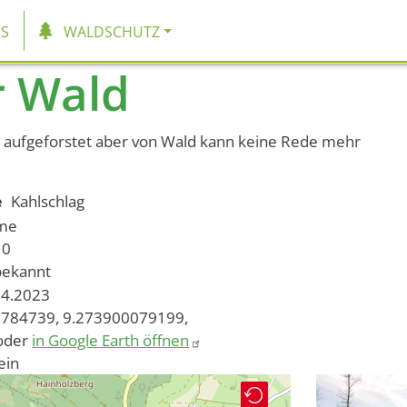
tion
S
WALDSCHUTZ
 Wald
ch aufgeforstet aber von Wald kann keine Rede mehr
e
Kahlschlag
ume
10
bekannt
04.2023
784739, 9.273900079199,
oder
in Google Earth öffnen
ein