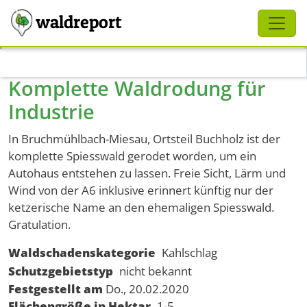
Schliessen
waldreport
Direkt zum Inhalt
Komplette Waldrodung für
Industrie
In Bruchmühlbach-Miesau, Ortsteil Buchholz ist der
komplette Spiesswald gerodet worden, um ein
Autohaus entstehen zu lassen. Freie Sicht, Lärm und
Wind von der A6 inklusive erinnert künftig nur der
ketzerische Name an den ehemaligen Spiesswald.
Gratulation.
Waldschadenskategorie
Kahlschlag
Schutzgebietstyp
nicht bekannt
Festgestellt am
Do., 20.02.2020
Flächengröße in Hektar
1-5