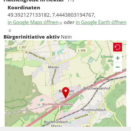
Koordinaten
49.392127133182, 7.4443803194767,
in Google Maps öffnen
oder
in Google Earth öffnen
Bürgerinitiative aktiv
Nein
+
−