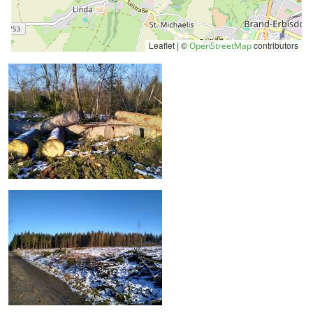
Leaflet | ©
contributors
OpenStreetMap