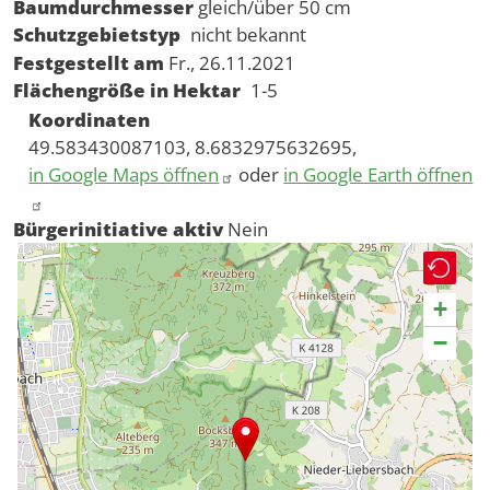
Baumdurchmesser
gleich/über 50 cm
Schutzgebietstyp
nicht bekannt
Festgestellt am
Fr., 26.11.2021
Flächengröße in Hektar
1-5
Koordinaten
49.583430087103, 8.6832975632695,
in Google Maps öffnen
oder
in Google Earth öffnen
Bürgerinitiative aktiv
Nein
+
−