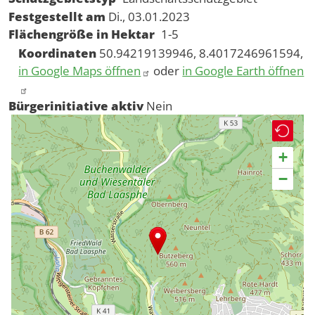
Festgestellt am
Di., 03.01.2023
Flächengröße in Hektar
1-5
Koordinaten
50.94219139946, 8.4017246961594,
in Google Maps öffnen
oder
in Google Earth öffnen
Bürgerinitiative aktiv
Nein
+
−