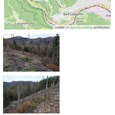
Leaflet | ©
contributors
OpenStreetMap