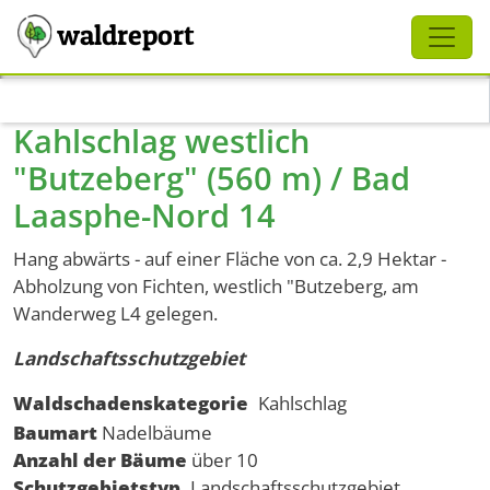
Schliessen
waldreport
Direkt zum Inhalt
Kahlschlag westlich
"Butzeberg" (560 m) / Bad
Laasphe-Nord 14
Hang abwärts - auf einer Fläche von ca. 2,9 Hektar -
Abholzung von Fichten, westlich "Butzeberg, am
Wanderweg L4 gelegen.
Landschaftsschutzgebiet
Waldschadenskategorie
Kahlschlag
Baumart
Nadelbäume
Anzahl der Bäume
über 10
Schutzgebietstyp
Landschaftsschutzgebiet