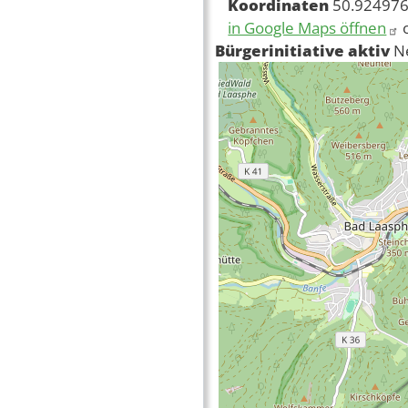
Koordinaten
50.924976
in Google Maps öffnen
Bürgerinitiative aktiv
N