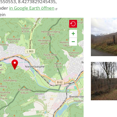
550553, 8.4273829245435,
oder
in Google Earth öffnen
ein
+
−