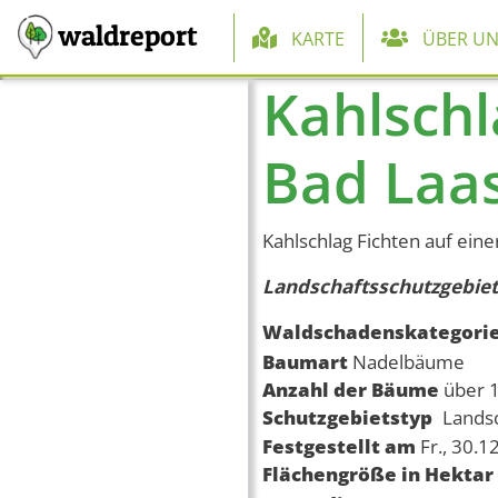
Hauptnaviga
waldreport
KARTE
ÜBER UN
Kahlsch
Direkt zum Inhalt
Bad Laa
Kahlschlag Fichten auf einer
Landschaftsschutzgebiet
Waldschadenskategori
Baumart
Nadelbäume
Anzahl der Bäume
über 
Schutzgebietstyp
Lands
Festgestellt am
Fr., 30.1
Flächengröße in Hektar