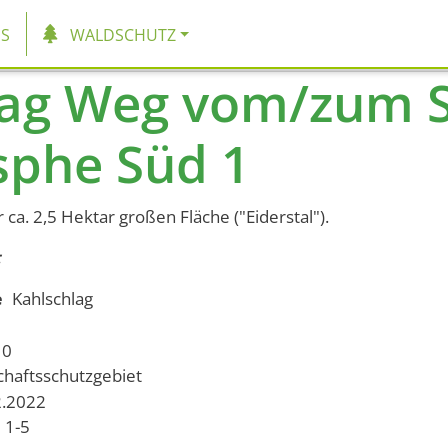
tion
S
WALDSCHUTZ
lag Weg vom/zum S
sphe Süd 1
 ca. 2,5 Hektar großen Fläche ("Eiderstal").
e
Kahlschlag
10
chaftsschutzgebiet
2.2022
1-5