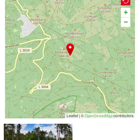
+
−
Leaflet | ©
contributors
OpenStreetMap