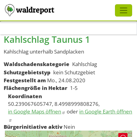
Schliessen
waldreport
Direkt zum Inhalt
Kahlschlag Taunus 1
Kahlschlag unterhalb Sandplacken
Waldschadenskategorie
Kahlschlag
Schutzgebietstyp
kein Schutzgebiet
Festgestellt am
Mo., 24.08.2020
Flächengröße in Hektar
1-5
Koordinaten
50.239067605747, 8.4998999808276,
in Google Maps öffnen
oder
in Google Earth öffnen
Bürgerinitiative aktiv
Nein