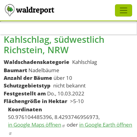
Schliessen
waldreport
Direkt zum Inhalt
Kahlschlag, südwestlich
Richstein, NRW
Waldschadenskategorie
Kahlschlag
Baumart
Nadelbäume
Anzahl der Bäume
über 10
Schutzgebietstyp
nicht bekannt
Festgestellt am
Do., 10.03.2022
Flächengröße in Hektar
>5-10
Koordinaten
50.976104485396, 8.4293746956973,
in Google Maps öffnen
oder
in Google Earth öffnen