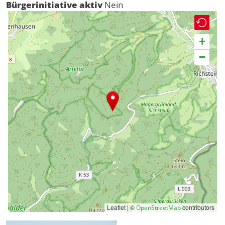
Bürgerinitiative aktiv
Nein
+
−
Leaflet | ©
contributors
OpenStreetMap