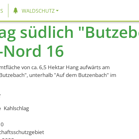
tion
S
WALDSCHUTZ
ag südlich "Butzeb
-Nord 16
mtfläche von ca. 6,5 Hektar Hang aufwärts am
Butzebach", unterhalb "Auf dem Butzenbach" im
e
Kahlschlag
10
chaftsschutzgebiet