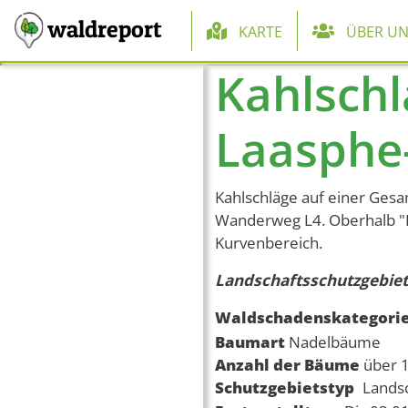
Hauptnaviga
waldreport
KARTE
ÜBER UN
Kahlschl
Direkt zum Inhalt
Laasphe
Kahlschläge auf einer Gesa
Wanderweg L4. Oberhalb "
Kurvenbereich.
Landschaftsschutzgebiet
Waldschadenskategori
Baumart
Nadelbäume
Anzahl der Bäume
über 
Schutzgebietstyp
Lands