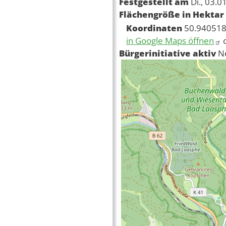
Festgestellt am
Di., 03.0
Flächengröße in Hektar
Koordinaten
50.940518
in Google Maps öffnen
Bürgerinitiative aktiv
N